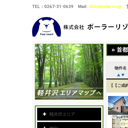
TEL
：
0267-31-0639
Mail:
info@polar.co.jp
» 首
物件名
▲
▼
【【ご成
軽井沢エリア