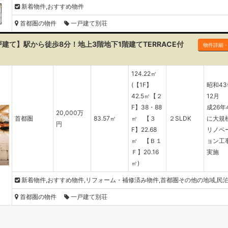
新着物件,おすすめ物件
首都圏の物件
一戸建て別荘
建て】駅から徒歩8分！地上3階地下1階建てTERRACE付
物件詳細
124.22㎡
(【1F】
昭和43
42.5㎡【２
12月
F】38・88
成26年
20,000万
首都圏
83.57㎡
㎡ 【３
２SLDK
に大規
円
F】22.68
リノベ
㎡ 【Ｂ１
ョン工
Ｆ】20.16
実施
㎡)
新着物件,おすすめ物件,リフォーム・補修済み物件,首都圏その他の地域,民
首都圏の物件
一戸建て別荘