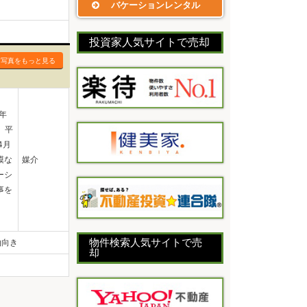
バケーションレンタル
投資家人気サイトで売却
・写真をもっと見る
年
 平
4月
模な
媒介
ーシ
事を
物件検索人気サイトで売
泊向き
却