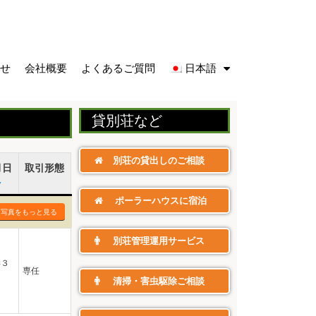
せ
会社概要
よくあるご質問
日本語
貸別荘​など
別荘の貸出しのご相談
月日
取引形態
▼
ポーラーハウスに宿泊
・写真をもっと見る
別荘管理運用サービス
年３
専任
清掃・害虫駆除ご相談