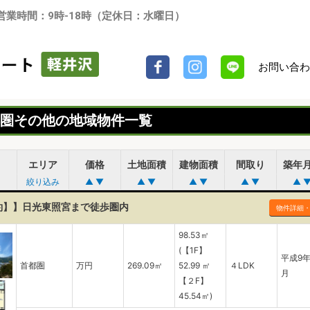
営業時間：9時-18時（定休日：水曜日）
お問い合わ
Facebook
インスタグラム
LINE
都圏その他の地域物件一覧
エリア
価格
土地面積
建物面積
間取り
築年
絞り込み
▲
▼
▲
▼
▲
▼
▲
▼
▲
約】】日光東照宮まで徒歩圏内
物件詳細
98.53㎡
(【1F】
平成9
首都圏
万円
269.09㎡
52.99 ㎡
４LDK
月
【２F】
45.54㎡)