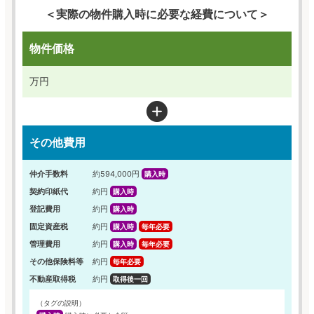
＜実際の物件購入時に必要な経費について＞
物件価格
万円
その他費用
仲介手数料
約594,000円
購入時
契約印紙代
約円
購入時
登記費用
約円
購入時
固定資産税
約円
購入時
毎年必要
管理費用
約円
購入時
毎年必要
その他保険料等
約円
毎年必要
不動産取得税
約円
取得後一回
（タグの説明）