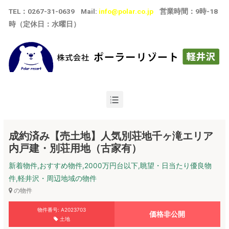
TEL
：
0267-31-0639
Mail:
info@polar.co.jp
営業時間：9時-18
時（定休日：水曜日）
成約済み【売土地】人気別荘地千ヶ滝エリア
内戸建・別荘用地（古家有）
新着物件,おすすめ物件,2000万円台以下,眺望・日当たり優良物
件,軽井沢・周辺地域の物件
の物件
物件番号: A2023703
価格非公開
土地