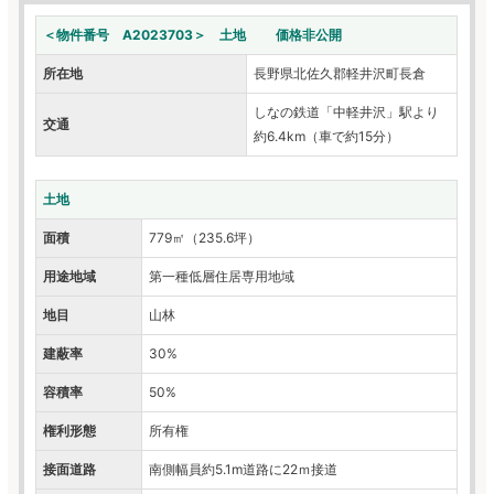
＜物件番号 A2023703＞ 土地 価格非公開
所在地
長野県北佐久郡軽井沢町長倉
しなの鉄道「中軽井沢」駅より
交通
約6.4km（車で約15分）
土地
面積
779㎡（235.6坪）
用途地域
第一種低層住居専用地域
地目
山林
建蔽率
30%
容積率
50%
権利形態
所有権
接面道路
南側幅員約5.1m道路に22ｍ接道