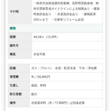
・軽井沢自然保護対策要綱、長野県景観条例、軽
井沢景観育成ガイドラインによる制限あり ・建築
その他
時負担金あり ・水道負担金あり ・建物延床
200㎡まで ・古家有リフォーム必須
建物
面積
46.28㎡（13.9坪）
築年月
構造
木造平家
設備
ガス：プロパン 水道：私営水道 下水：浄化槽
管理費
年／36,960円
引渡し
相談、即時
取引形態
媒介
備考
水道基本料（年／17,966円）は別途必要