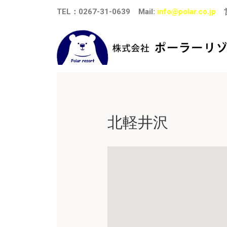
TEL
：
0267-31-0639
Mail:
info@polar.co.jp
北軽井沢